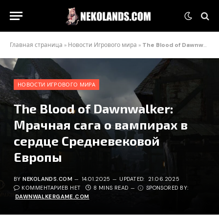
Главная страница
»
Новости Игрового мира
»
The Blood of Dawnwalker: Мрачная сага о вампирах в сердце Средневековой Европы
НОВОСТИ ИГРОВОГО МИРА
The Blood of Dawnwalker:
Мрачная сага о вампирах в
сердце Средневековой
Европы
BY
NEKOLANDS.COM
14.01.2025
UPDATED:
21.06.2025
КОММЕНТАРИЕВ НЕТ
8 MINS READ
SPONSORED BY:
DAWNWALKERGAME.COM