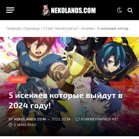
Главная страница
»
Стоит посмотреть?
»
Аниме
»
5 исекаев которые выйдут в 2024 году!
АНИМЕ
5 исекаев которые выйдут в
2024 году!
BY
NEKOLANDS.COM
17.02.2024
КОММЕНТАРИЕВ НЕТ
3 MINS READ