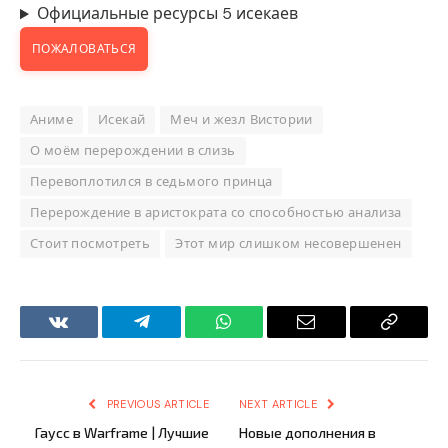
Официальные ресурсы 5 исекаев
ПОЖАЛОВАТЬСЯ
Аниме
Исекай
Меч и жезл Вистории
О моём перерождении в слизь
Перевоплотился в седьмого принца
Перерождение в аристократа со способностью анализа
Стоит посмотреть
Этот мир слишком несовершенен
VKontakte
Telegram
WhatsApp
Email
Copy
Link
PREVIOUS ARTICLE
NEXT ARTICLE
Гаусс в Warframe | Лучшие
Новые дополнения в