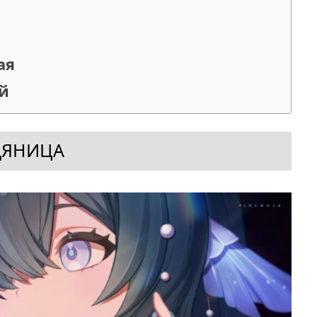
ая
й
ДЯНИЦА