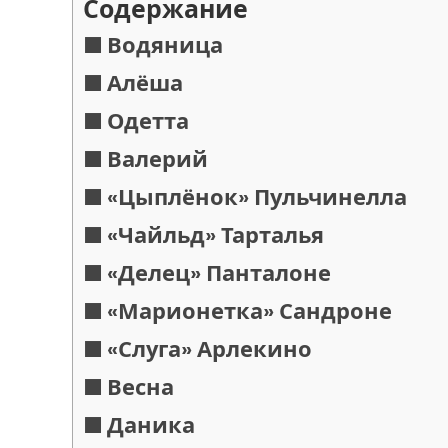
Содержание
Водяница
Алёша
Одетта
Валерий
«Цыплёнок» Пульчинелла
«Чайльд» Тарталья
«Делец» Панталоне
«Марионетка» Сандроне
«Слуга» Арлекино
Весна
Даника