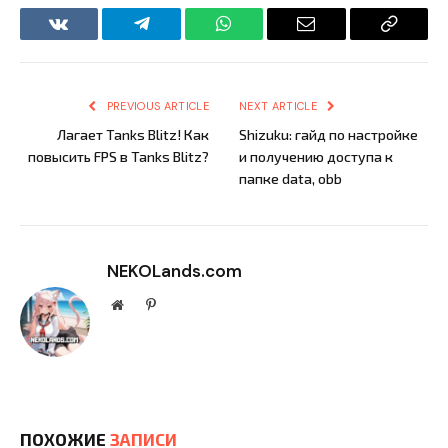
VKontakte
Telegram
WhatsApp
Email
Copy
Link
PREVIOUS ARTICLE
NEXT ARTICLE
Лагает Tanks Blitz! Как
Shizuku: гайд по настройке
повысить FPS в Tanks Blitz?
и получению доступа к
папке data, obb
NEKOLands.com
Website
Pinterest
ПОХОЖИЕ
ЗАПИСИ