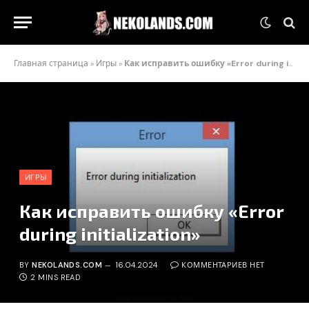
Главная страница
»
Игры
»
Как исправить ошибку «Error during initialization»
ИГРЫ
Как исправить ошибку «Error
during initialization»
BY
NEKOLANDS.COM
16.04.2024
КОММЕНТАРИЕВ НЕТ
2 MINS READ