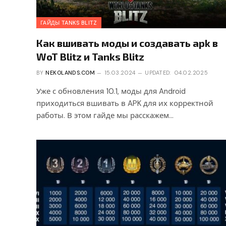
ГАЙДЫ TANKS BLITZ
Как вшивать моды и создавать apk в
WoT Blitz и Tanks Blitz
BY
NEKOLANDS.COM
15.03.2024
UPDATED:
04.02.2025
Уже с обновления 10.1, моды для Android
приходиться вшивать в APK для их корректной
работы. В этом гайде мы расскажем…