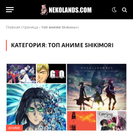
Главная страница
»
топ аниме Shikimori
КАТЕГОРИЯ:
ТОП АНИМЕ SHIKIMORI
АНИМЕ