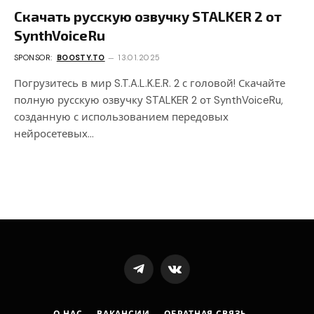
Скачать русскую озвучку STALKER 2 от
SynthVoiceRu
SPONSOR:
BOOSTY.TO
13.01.2025
Погрузитесь в мир S.T.A.L.K.E.R. 2 с головой! Скачайте
полную русскую озвучку STALKER 2 от SynthVoiceRu,
созданную с использованием передовых
нейросетевых…
Telegram
VKontakte
О НАС
ВАКАНСИИ
ОБРАТНАЯ СВЯЗЬ