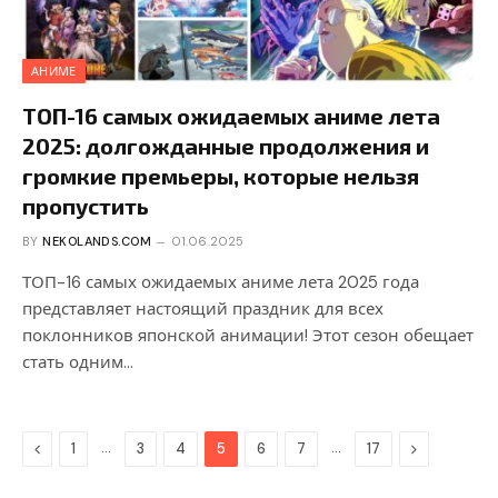
АНИМЕ
ТОП-16 самых ожидаемых аниме лета
2025: долгожданные продолжения и
громкие премьеры, которые нельзя
пропустить
BY
NEKOLANDS.COM
01.06.2025
ТОП-16 самых ожидаемых аниме лета 2025 года
представляет настоящий праздник для всех
поклонников японской анимации! Этот сезон обещает
стать одним…
Previous
…
…
Next
1
3
4
5
6
7
17